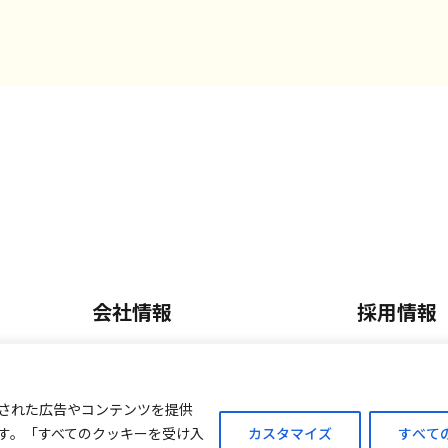
会社情報
採用情報
会社概要・沿革
正社員採
内
事業内容
パート・
された広告やコンテンツを提供
す。「すべてのクッキーを受け入
カスタマイズ
すべて
ご案内
外商販売