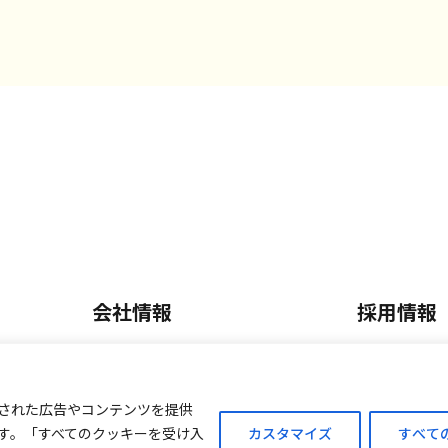
会社情報
採用情報
会社概要・沿革
正社員採
内
事業内容
パート・
された広告やコンテンツを提供
す。「すべてのクッキーを受け入
カスタマイズ
すべて
ご案内
外商販売