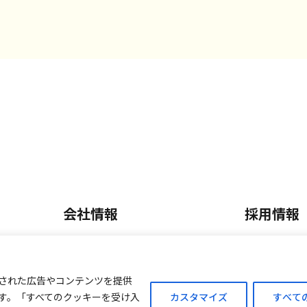
会社情報
採用情報
会社概要・沿革
正社員採
内
事業内容
パート・
された広告やコンテンツを提供
す。「すべてのクッキーを受け入
カスタマイズ
すべて
ご案内
外商販売