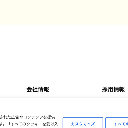
会社情報
採用情報
会社概要・沿革
正社員採
内
事業内容
パート・
された広告やコンテンツを提供
す。「すべてのクッキーを受け入
カスタマイズ
すべて
ご案内
外商販売