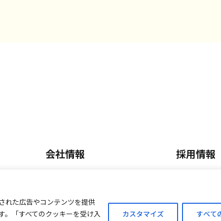
会社情報
採用情報
会社概要・沿革
正社員採
内
事業内容
パート・
された広告やコンテンツを提供
す。「すべてのクッキーを受け入
カスタマイズ
すべて
ご案内
外商販売