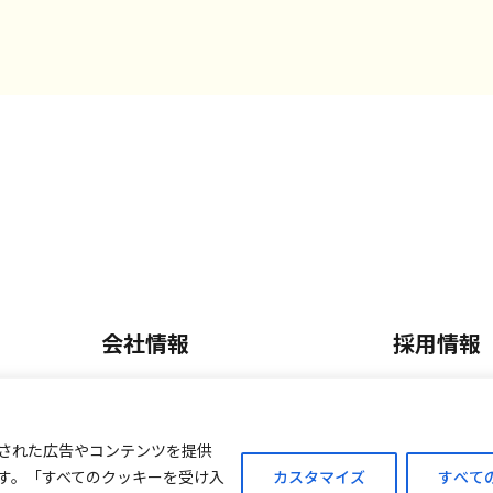
会社情報
採用情報
会社概要・沿革
正社員採
内
事業内容
パート・
された広告やコンテンツを提供
す。「すべてのクッキーを受け入
カスタマイズ
すべて
ご案内
外商販売