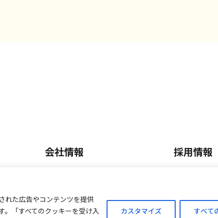
会社情報
採用情報
会社概要・沿革
正社員採
内
事業内容
パート・
された広告やコンテンツを提供
す。「すべてのクッキーを受け入
カスタマイズ
すべて
ご案内
外商販売