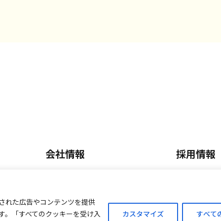
会社情報
採用情報
会社概要・沿革
正社員採
内
事業内容
パート・
された広告やコンテンツを提供
す。「すべてのクッキーを受け入
カスタマイズ
すべて
ご案内
外商販売