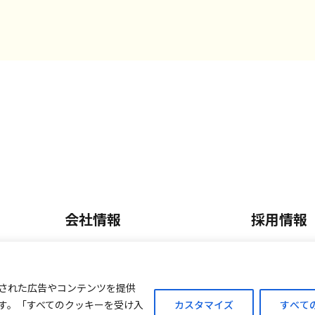
会社情報
採用情報
会社概要・沿革
正社員採
内
事業内容
パート・
された広告やコンテンツを提供
す。「すべてのクッキーを受け入
カスタマイズ
すべて
ご案内
外商販売