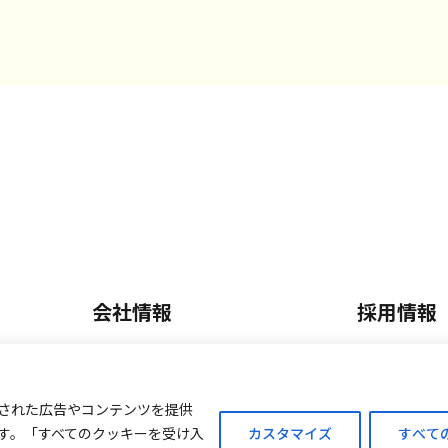
会社情報
採用情報
会社概要・沿革
正社員採
内
事業内容
パート・
された広告やコンテンツを提供
す。「すべてのクッキーを受け入
カスタマイズ
すべて
ご案内
外商販売