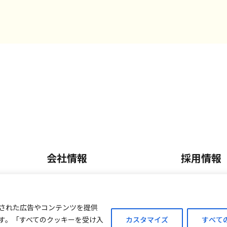
会社情報
採用情報
会社概要・沿革
正社員採
内
事業内容
パート・
された広告やコンテンツを提供
す。「すべてのクッキーを受け入
カスタマイズ
すべて
ご案内
外商販売