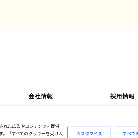
会社情報
採用情報
会社概要・沿革
正社員採
内
事業内容
パート・
された広告やコンテンツを提供
す。「すべてのクッキーを受け入
カスタマイズ
すべて
ご案内
外商販売