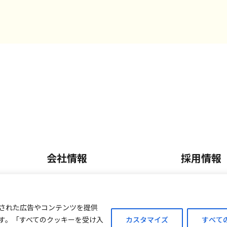
会社情報
採用情報
会社概要・沿革
正社員採
内
事業内容
パート・
された広告やコンテンツを提供
す。「すべてのクッキーを受け入
カスタマイズ
すべて
ご案内
外商販売