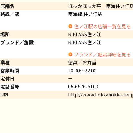
店舗名
ほっかほっか亭 南海住ノ江
路線／駅
南海線 住ノ江駅
住ノ江駅の店舗一覧を見る
場所
N.KLASS住ノ江
ブランド／施設
N.KLASS住ノ江
ブランド／施設詳細を見る
業種
惣菜／お弁当
営業時間
10:00～22:00
定休日
ー
電話番号
06-6676-5100
URL
http://www.hokkahokka-tei.j