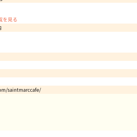
覧を見る
内
om/saintmarccafe/