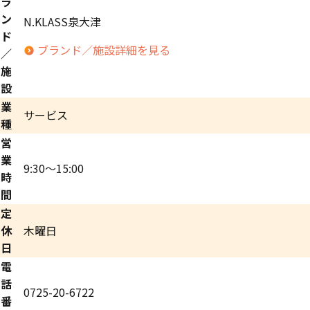
ラ
ン
N.KLASS泉大津
ド
ブランド／施設詳細を見る
／
施
設
業
サービス
種
営
業
9:30～15:00
時
間
定
休
木曜日
日
電
話
0725-20-6722
番