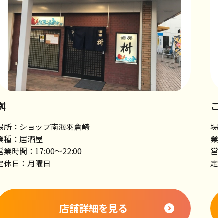
桝
場所：ショップ南海羽倉崎
場
業種：居酒屋
業
営業時間：17:00～22:00
営
定休日：月曜日
定
店舗詳細を見る