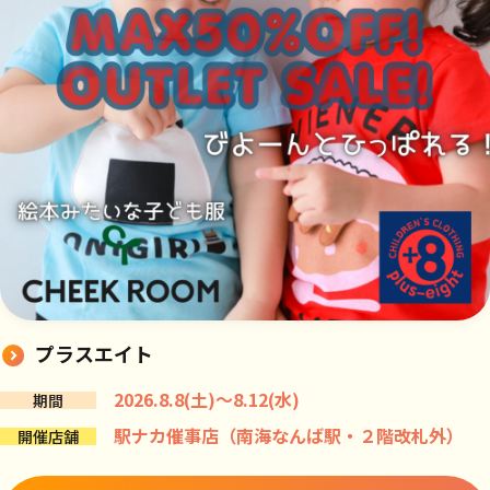
プラスエイト
2026.8.8(土)～8.12(水)
期間
駅ナカ催事店（南海なんば駅・２階改札外）
開催店舗