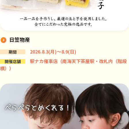
日笠物産
2026.8.3(月)～8.9(日)
期間
駅ナカ催事店（南海天下茶屋駅・改札内（階段
開催店舗
横））