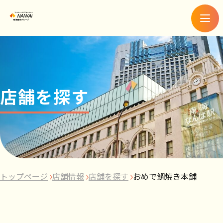
メ
ニ
ュ
ー
店舗を探す
トップページ
店舗情報
店舗を探す
おめで鯛焼き本舗