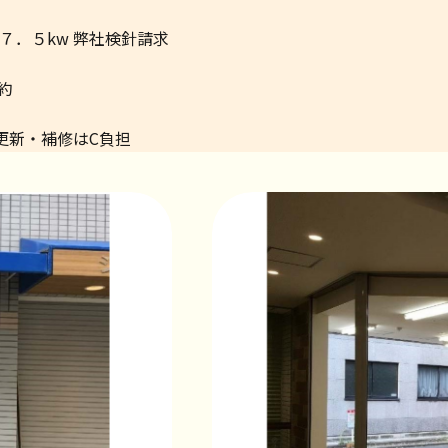
７．５kw 弊社検針請求
約
更新・補修はC負担