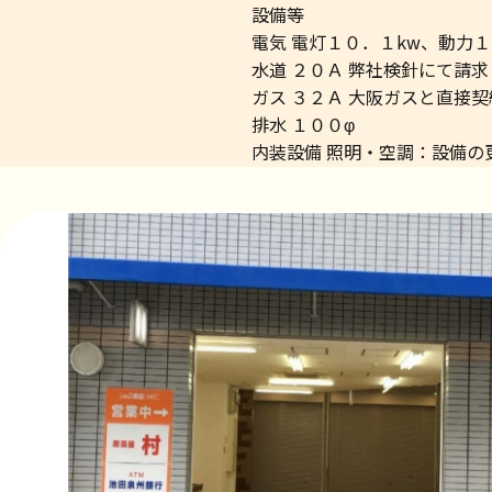
設備等
電気 電灯１０．１kw、動力１
水道 ２０Ａ 弊社検針にて請求
ガス ３２Ａ 大阪ガスと直接契
排水 １００φ
内装設備 照明・空調：設備の