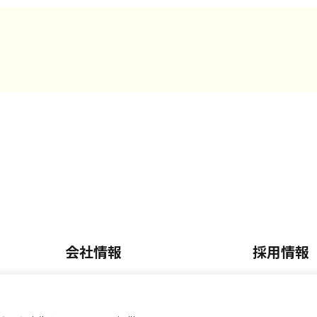
会社情報
採用情報
会社概要・沿革
正社員採
内
事業内容
パート・