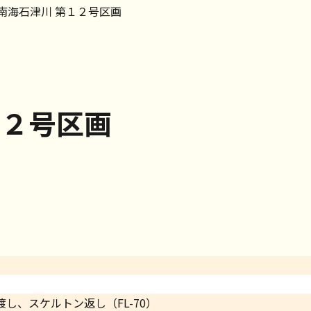
南海石津川 第１２号区画
１２号区画
し、スケルトン返し（FL-70）