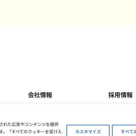
会社情報
採用情報
会社概要・沿革
正社員採
内
事業内容
パート・
された広告やコンテンツを提供
す。「すべてのクッキーを受け入
カスタマイズ
すべて
ご案内
外商販売