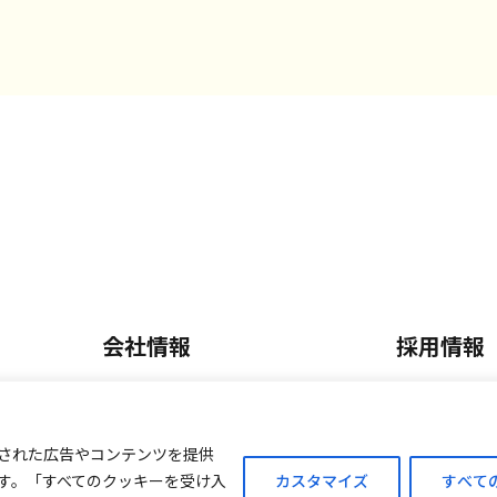
会社情報
採用情報
会社概要・沿革
正社員採
内
事業内容
パート・
された広告やコンテンツを提供
す。「すべてのクッキーを受け入
カスタマイズ
すべて
ご案内
外商販売