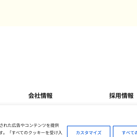
会社情報
採用情報
会社概要・沿革
正社員採
内
事業内容
パート・
された広告やコンテンツを提供
す。「すべてのクッキーを受け入
カスタマイズ
すべて
ご案内
外商販売