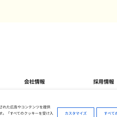
会社情報
採用情報
会社概要・沿革
正社員採
内
事業内容
パート・
された広告やコンテンツを提供
す。「すべてのクッキーを受け入
カスタマイズ
すべて
ご案内
外商販売