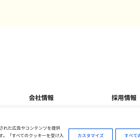
会社情報
採用情報
会社概要・沿革
正社員採
内
事業内容
パート・
された広告やコンテンツを提供
す。「すべてのクッキーを受け入
カスタマイズ
すべて
ご案内
外商販売