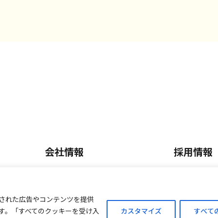
会社情報
採用情報
会社概要・沿革
正社員採
内
事業内容
パート・
された広告やコンテンツを提供
す。「すべてのクッキーを受け入
カスタマイズ
すべて
ご案内
外商販売