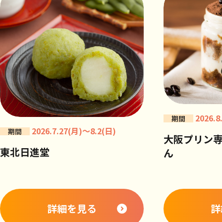
2026.8
期間
2026.7.27(月)～8.2(日)
期間
大阪プリン
東北日進堂
ん
詳細を見る
詳