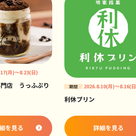
.17(月)～8.23(日)
専門店 うっふぷり
2026.8.10(月)～8.16(日
期間
利休プリン
細を見る
詳細を見る