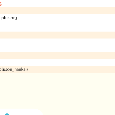
る
us on」
pluson_nankai/