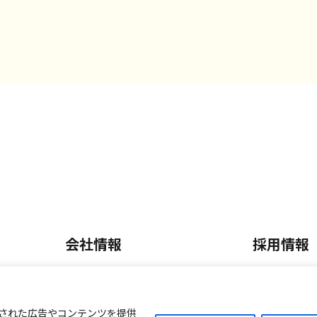
会社情報
採用情報
会社概要・沿革
正社員採
内
事業内容
パート・
された広告やコンテンツを提供