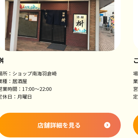
桝
場所：ショップ南海羽倉崎
場
業種：居酒屋
業
営業時間：17:00～22:00
営
定休日：月曜日
定
店舗詳細を見る